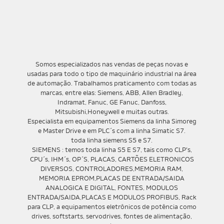
Somos especializados nas vendas de peças novas e
usadas para todo o tipo de maquinário industrial na área
de automação. Trabalhamos praticamento com todas as
marcas, entre elas: Siemens, ABB, Allen Bradley,
Indramat, Fanuc, GE Fanuc, Danfoss,
Mitsubishi,Honeywell e muitas outras.
Especialista em equipamentos Siemens da linha Simoreg
e Master Drive e em PLC´s com a linha Simatic S7.
toda linha siemens S5 e S7.
SIEMENS : temos toda linha S5 E S7, tais como CLP’s,
CPU´s, IHM´s, OP´S, PLACAS, CARTÕES ELETRONICOS
DIVERSOS, CONTROLADORES,MEMORIA RAM,
MEMORIA EPROM,PLACAS DE ENTRADA/SAIDA
ANALOGICA E DIGITAL, FONTES, MODULOS
ENTRADA/SAIDA,PLACAS E MODULOS PROFIBUS, Rack
para CLP, a equipamentos eletrônicos de potência como
drives, softstarts, servodrives, fontes de alimentação,